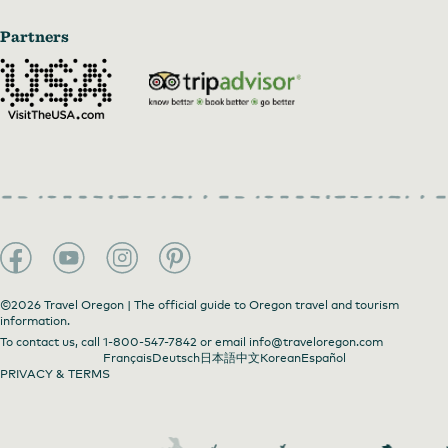
Partners
©2026 Travel Oregon | The official guide to Oregon travel and tourism
information.
To contact us, call
1-800-547-7842
or email
info@traveloregon.com
Français
Deutsch
日本語
中文
Korean
Español
PRIVACY & TERMS