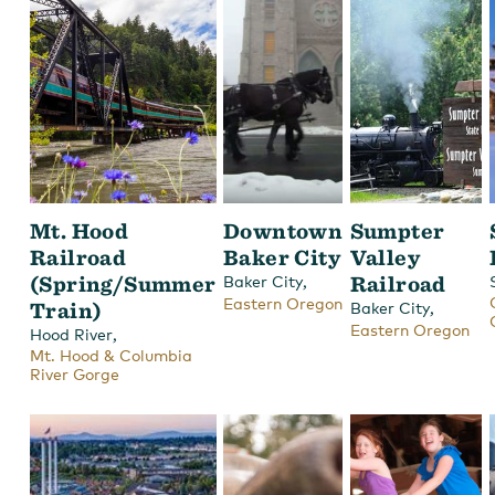
Mt. Hood
Downtown
Sumpter
Railroad
Baker City
Valley
(Spring/Summer
,
Railroad
Baker City
Eastern Oregon
Train)
,
Baker City
Eastern Oregon
,
Hood River
Mt. Hood & Columbia
River Gorge