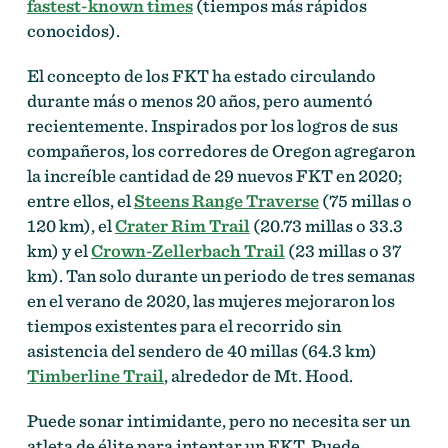
fastest-known times
(tiempos más rápidos
conocidos).
El concepto de los FKT ha estado circulando
durante más o menos 20 años, pero aumentó
recientemente. Inspirados por los logros de sus
compañeros, los corredores de Oregon agregaron
la increíble cantidad de 29 nuevos FKT en 2020;
entre ellos, el
Steens Range Traverse
(75 millas o
120 km), el
Crater Rim Trail
(20.73 millas o 33.3
km) y el
Crown-Zellerbach Trail
(23 millas o 37
km). Tan solo durante un periodo de tres semanas
en el verano de 2020, las mujeres mejoraron los
tiempos existentes para el recorrido sin
asistencia del sendero de 40 millas (64.3 km)
Timberline Trail
, alrededor de Mt. Hood.
Puede sonar intimidante, pero no necesita ser un
atleta de élite para intentar un FKT. Puede