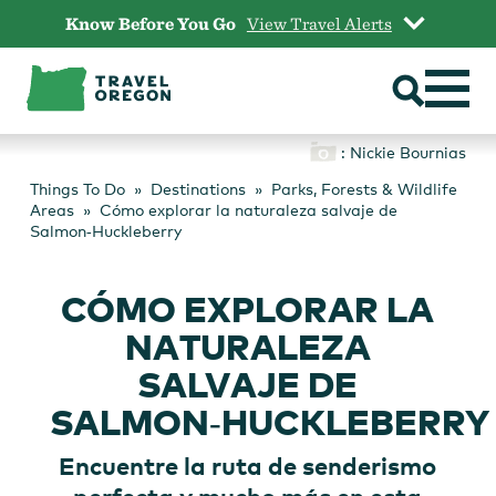
Skip
Know Before You Go
View Travel Alerts
to
content
: Nickie Bournias
Things To Do
Destinations
Parks, Forests & Wildlife
Areas
Cómo explorar la naturaleza salvaje de
Salmon‑Huckleberry
CÓMO EXPLORAR LA
NATURALEZA
SALVAJE DE
SALMON‑HUCKLEBERRY
Encuentre la ruta de senderismo
perfecta y mucho más en esta