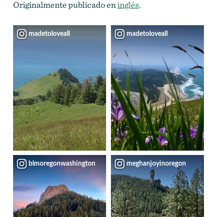
Originalmente publicado en
inglés
.
madetoloveall
madetoloveall
blmoregonwashington
meghanjoyinoregon