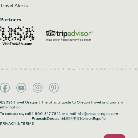
Travel Alerts
Partners
©2026 Travel Oregon | The official guide to Oregon travel and tourism
information.
To contact us, call
1-800-547-7842
or email
info@traveloregon.com
Français
Deutsch
日本語
中文
Korean
Español
PRIVACY & TERMS